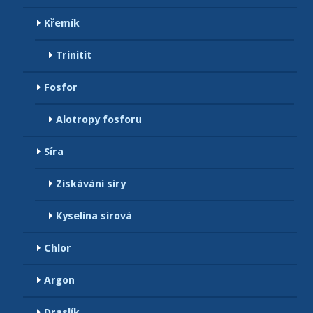
Křemík
Trinitit
Fosfor
Alotropy fosforu
Síra
Získávání síry
Kyselina sírová
Chlor
Argon
Draslík