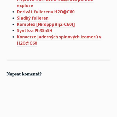
exploze
Derivát fullerenu H2O@C60
Sladký fulleren
Komplex [Ni(dppp)(η2-C60)]
Syntéza Ph3SnSH
Konverze jaderných spinových izomerů v
H2O@C60
Napsat komentář