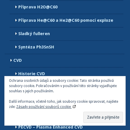
Příprava H2O@C60
Příprava He@C60 a He2@C60 pomocí exploze
Sladký fulleren
Syntéza Ph3SnSH
CVD
Historie CVD
Ochrana osobních údajů a soubory cookie: Tato stránka používá
soubory cookie. Pokračováním v používání této stránky vyjadřujete
Princip CVD
souhlas s jejich používáním.
Chemické reakce probíhající během CVD procesu
Další informace, včetně toho, jak soubory cookie spravovat, najdete
zde:
Zásady používání souborů cookie
Metallo–organic CVD
PECVD – Plasma Enhanced CVD