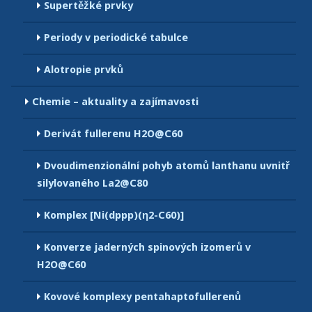
Supertěžké prvky
Periody v periodické tabulce
Alotropie prvků
Chemie – aktuality a zajímavosti
Derivát fullerenu H2O@C60
Dvoudimenzionální pohyb atomů lanthanu uvnitř
silylovaného La2@C80
Komplex [Ni(dppp)(η2-C60)]
Konverze jaderných spinových izomerů v
H2O@C60
Kovové komplexy pentahaptofullerenů