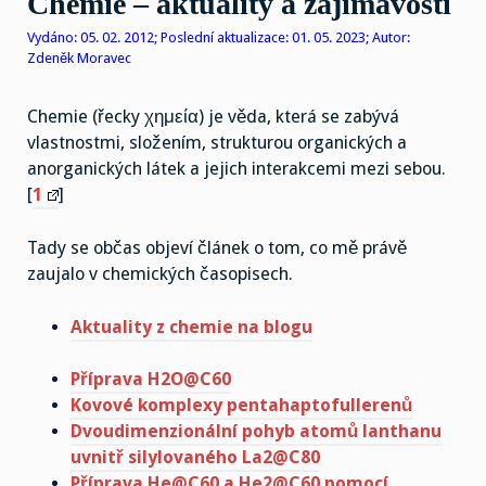
Chemie – aktuality a zajímavosti
Vydáno: 05. 02. 2012; Poslední aktualizace: 01. 05. 2023; Autor:
Zdeněk Moravec
Chemie (řecky χημεία) je věda, která se zabývá
vlastnostmi, složením, strukturou organických a
anorganických látek a jejich interakcemi mezi sebou.
[
1
]
Tady se občas objeví článek o tom, co mě právě
zaujalo v chemických časopisech.
Aktuality z chemie na blogu
Příprava H2O@C60
Kovové komplexy pentahaptofullerenů
Dvoudimenzionální pohyb atomů lanthanu
uvnitř silylovaného La2@C80
Příprava He@C60 a He2@C60 pomocí