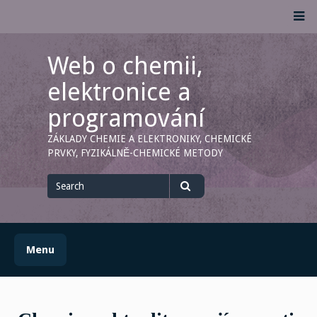
Skip
M
to
content
Web o chemii,
elektronice a
programování
ZÁKLADY CHEMIE A ELEKTRONIKY, CHEMICKÉ
PRVKY, FYZIKÁLNĚ-CHEMICKÉ METODY
Search
for
Search
Menu