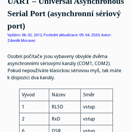
UART – Universal Asynchronous
Serial Port (asynchronní sériový
port)
Vydáno: 06. 02. 2012; Poslední aktualizace: 09. 04. 2020; Autor:
Zdeněk Moravec
Osobní počítače jsou vybaveny obvykle dvěma
asynchronními sériovými kanály (COM1, COM2).
Pokud nepoužíváte klasickou sériovou myš, tak máte
k dispozici dva kanály.
Vývod
Název
Směr
1
RLSD
vstup
2
RxD
vstup
6
DSR
vstup