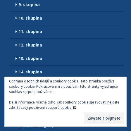
9. skupina
10. skupina
11. skupina
12. skupina
13. skupina
14. skupina
Ochrana osobních údajů a soubory cookie: Tato stránka používá
15. skupina
soubory cookie. Pokračováním v používání této stránky vyjadřujete
souhlas s jejich používáním.
16. skupina
Další informace, včetně toho, jak soubory cookie spravovat, najdete
zde:
Zásady používání souborů cookie
17. skupina
Interhalogeny