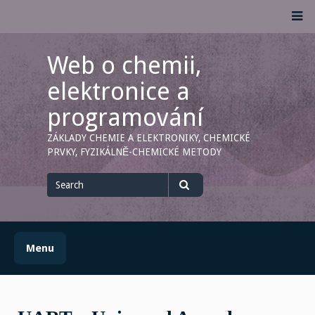
Skip
M
to
content
Web o chemii,
elektronice a
programování
ZÁKLADY CHEMIE A ELEKTRONIKY, CHEMICKÉ
PRVKY, FYZIKÁLNĚ-CHEMICKÉ METODY
Search
for
Search
Menu