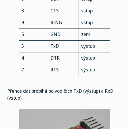
8
CTS
vstup
9
RING
vstup
5
GND
zem
3
TxD
výstup
4
DTR
výstup
7
RTS
výstup
Přenos dat probíhá po vodičích TxD (výstup) a RxD
(vstup).