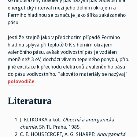
se neobsazený dovolený pás nazývá pás vodivostní a
energetický interval mezi jeho dolním okrajem a
Fermiho hladinou se označuje jako šířka zakázaného
pásu.
Jestliže stejně jako v předchozím případě Fermiho
hladina splývá při teplotě 0 K s horním okrajem
valenčního pásu, avšak vodivostní pás je vzdálen
méně než 3 eV, dochází vlivem tepelného pohybu, příp.
jiné excitace k přechodu elektronů z valenčního pásu
do pásu vodivostního. Takovéto materiály se nazývají
polovodiče
.
Literatura
J. KLIKORKA a kol.:
Obecná a anorganická
chemie
, SNTL Praha, 1985.
C. E. HOUSECROFT, A. G. SHARPE:
Anorganická