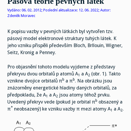
Pásová teorie pevných látek
Vydáno: 06. 02. 2012; Poslední aktualizace: 12. 06. 2022; Autor:
Zdeněk Moravec
K popisu vazby v pevných látkách byl vytvořen tzv.
pásový model elektronové struktury tuhých látek. K
jeho vzniku přispěli především Bloch, Brllouin, Wigner,
Seitz, Kronig a Penney.
Pro objasnění tohoto modelu vyjdeme z představy
překryvu dvou orbitalů p atomů A
a A
(obr. 1). Takto
1
2
b
b
vznikne dvojice orbitalů π
a π
. Na obrázku jsou
znázorněny energetické hladiny daných orbitalů, za
předpokladu, že A
a A
jsou atomy téhož prvku.
1
2
b
Uvedený překryv vede (pokud je orbital π
obsazený a
*
π
neobsazený) ke vzniku vazby π mezi atomy A
a A
.
1
2