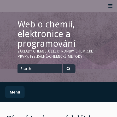
Skip
M
to
content
Web o chemii,
elektronice a
programování
ZÁKLADY CHEMIE A ELEKTRONIKY, CHEMICKÉ
PRVKY, FYZIKÁLNĚ-CHEMICKÉ METODY
Search
for
Search
Menu