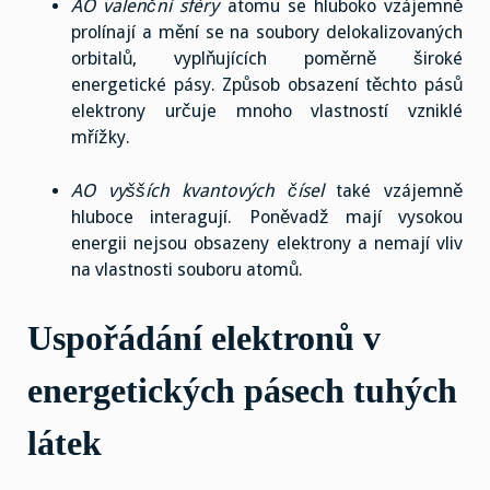
AO valenční sféry
atomu se hluboko vzájemně
prolínají a mění se na soubory delokalizovaných
orbitalů, vyplňujících poměrně široké
energetické pásy. Způsob obsazení těchto pásů
elektrony určuje mnoho vlastností vzniklé
mřížky.
AO vyšších kvantových čísel
také vzájemně
hluboce interagují. Poněvadž mají vysokou
energii nejsou obsazeny elektrony a nemají vliv
na vlastnosti souboru atomů.
Uspořádání elektronů v
energetických pásech tuhých
látek