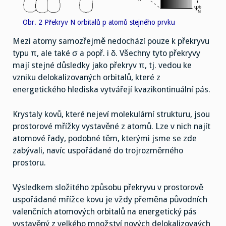
Obr. 2 Překryv N orbitalů p atomů stejného prvku
Mezi atomy samozřejmě nedochází pouze k překryvu
typu π, ale také σ a popř. i δ. Všechny tyto překryvy
mají stejné důsledky jako překryv π, tj. vedou ke
vzniku delokalizovaných orbitalů, které z
energetického hlediska vytvářejí kvazikontinuální pás.
Krystaly kovů, které nejeví molekulární strukturu, jsou
prostorové mřížky vystavěné z atomů. Lze v nich najít
atomové řady, podobné těm, kterými jsme se zde
zabývali, navíc uspořádané do trojrozměrného
prostoru.
Výsledkem složitého způsobu překryvu v prostorově
uspořádané mřížce kovu je vždy přeměna původních
valenčních atomových orbitalů na energetický pás
vystavěný z velkého množství nových delokalizovaých