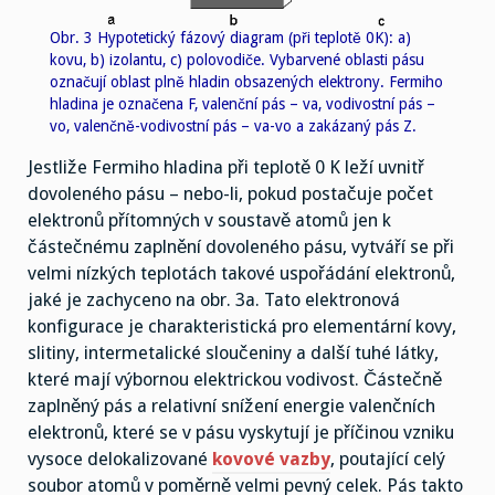
Obr. 3 Hypotetický fázový diagram (při teplotě 0K): a)
kovu, b) izolantu, c) polovodiče. Vybarvené oblasti pásu
označují oblast plně hladin obsazených elektrony. Fermiho
hladina je označena F, valenční pás – va, vodivostní pás –
vo, valenčně-vodivostní pás – va-vo a zakázaný pás Z.
Jestliže Fermiho hladina při teplotě 0 K leží uvnitř
dovoleného pásu – nebo-li, pokud postačuje počet
elektronů přítomných v soustavě atomů jen k
částečnému zaplnění dovoleného pásu, vytváří se při
velmi nízkých teplotách takové uspořádání elektronů,
jaké je zachyceno na obr. 3a. Tato elektronová
konfigurace je charakteristická pro elementární kovy,
slitiny, intermetalické sloučeniny a další tuhé látky,
které mají výbornou elektrickou vodivost. Částečně
zaplněný pás a relativní snížení energie valenčních
elektronů, které se v pásu vyskytují je příčinou vzniku
vysoce delokalizované
kovové vazby
, poutající celý
soubor atomů v poměrně velmi pevný celek. Pás takto