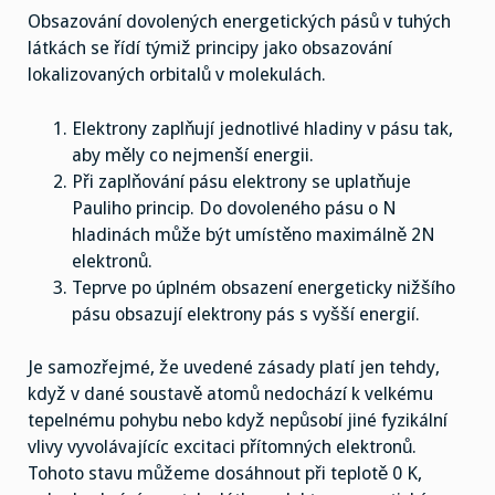
Obsazování dovolených energetických pásů v tuhých
látkách se řídí týmiž principy jako obsazování
lokalizovaných orbitalů v molekulách.
Elektrony zaplňují jednotlivé hladiny v pásu tak,
aby měly co nejmenší energii.
Při zaplňování pásu elektrony se uplatňuje
Pauliho princip. Do dovoleného pásu o N
hladinách může být umístěno maximálně 2N
elektronů.
Teprve po úplném obsazení energeticky nižšího
pásu obsazují elektrony pás s vyšší energií.
Je samozřejmé, že uvedené zásady platí jen tehdy,
když v dané soustavě atomů nedochází k velkému
tepelnému pohybu nebo když nepůsobí jiné fyzikální
vlivy vyvolávajícíc excitaci přítomných elektronů.
Tohoto stavu můžeme dosáhnout při teplotě 0 K,