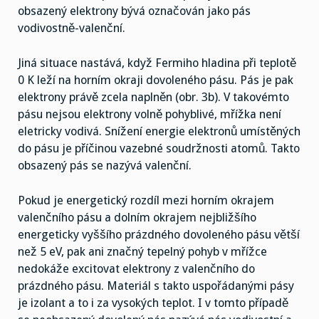
obsazený elektrony bývá označován jako pás
vodivostně-valenční.
Jiná situace nastává, když Fermiho hladina při teplotě
0 K leží na horním okraji dovoleného pásu. Pás je pak
elektrony právě zcela naplněn (obr. 3b). V takovémto
pásu nejsou elektrony volně pohyblivé, mřížka není
eletricky vodivá. Snížení energie elektronů umístěných
do pásu je příčinou vazebné soudržnosti atomů. Takto
obsazený pás se nazývá valenční.
Pokud je energetický rozdíl mezi horním okrajem
valenčního pásu a dolním okrajem nejbližšího
energeticky vyššího prázdného dovoleného pásu větší
než 5 eV, pak ani značný tepelný pohyb v mřížce
nedokáže excitovat elektrony z valenčního do
prázdného pásu. Materiál s takto uspořádanými pásy
je izolant a to i za vysokých teplot. I v tomto případě