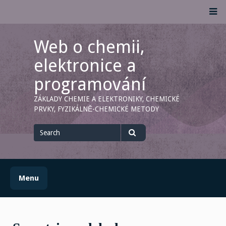
Skip
M
to
content
Web o chemii,
elektronice a
programování
ZÁKLADY CHEMIE A ELEKTRONIKY, CHEMICKÉ
PRVKY, FYZIKÁLNĚ-CHEMICKÉ METODY
Search
for
Search
Menu