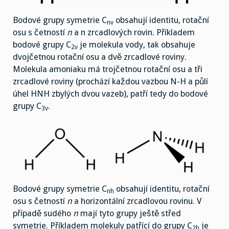
Bodové grupy symetrie C
obsahují identitu, rotační
nv
osu s četností
n
a n zrcadlových rovin. Příkladem
bodové grupy C
je molekula vody, tak obsahuje
2v
dvojčetnou rotační osu a dvě zrcadlové roviny.
Molekula amoniaku má trojčetnou rotační osu a tři
zrcadlové roviny (prochází každou vazbou N-H a půlí
úhel HNH zbylých dvou vazeb), patří tedy do bodové
grupy C
.
3v
Bodové grupy symetrie C
obsahují identitu, rotační
nh
osu s četností
n
a horizontální zrcadlovou rovinu. V
případě sudého
n
mají tyto grupy ještě střed
symetrie. Příkladem molekuly patřící do grupy C
je
2h