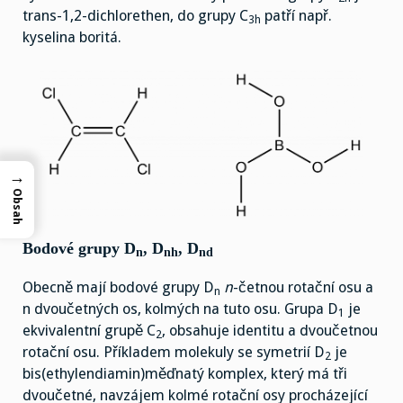
trans-1,2-dichlorethen, do grupy C
patří např.
3h
kyselina boritá.
→
Obsah
Bodové grupy D
, D
, D
n
nh
nd
Obecně mají bodové grupy D
n
-četnou rotační osu a
n
n dvoučetných os, kolmých na tuto osu. Grupa D
je
1
ekvivalentní grupě C
, obsahuje identitu a dvoučetnou
2
rotační osu. Příkladem molekuly se symetrií D
je
2
bis(ethylendiamin)měďnatý komplex, který má tři
dvoučetné, navzájem kolmé rotační osy procházející