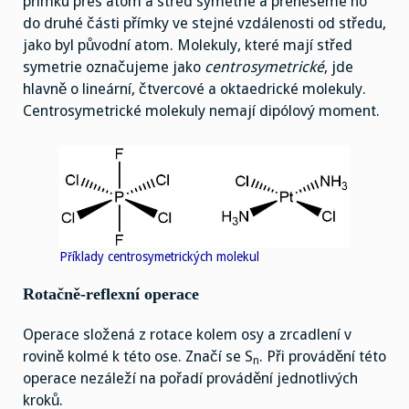
přímku přes atom a střed symetrie a přeneseme ho
do druhé části přímky ve stejné vzdálenosti od středu,
jako byl původní atom. Molekuly, které mají střed
symetrie označujeme jako
centrosymetrické
, jde
hlavně o lineární, čtvercové a oktaedrické molekuly.
Centrosymetrické molekuly nemají dipólový moment.
Příklady centrosymetrických molekul
Rotačně-reflexní operace
Operace složená z rotace kolem osy a zrcadlení v
rovině kolmé k této ose. Značí se S
. Při provádění této
n
operace nezáleží na pořadí provádění jednotlivých
kroků.