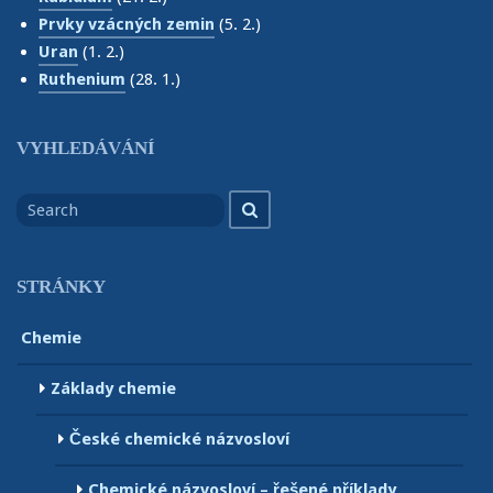
Prvky vzácných zemin
(5. 2.)
Uran
(1. 2.)
Ruthenium
(28. 1.)
VYHLEDÁVÁNÍ
Search
Search
for
STRÁNKY
Chemie
Základy chemie
České chemické názvosloví
Chemické názvosloví – řešené příklady