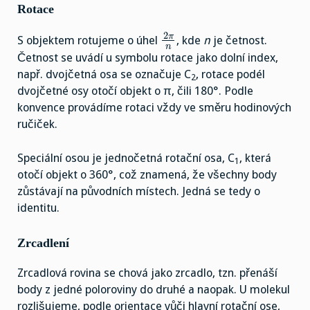
Rotace
2
π
S objektem rotujeme o úhel
, kde
n
je četnost.
n
Četnost se uvádí u symbolu rotace jako dolní index,
např. dvojčetná osa se označuje C
, rotace podél
2
dvojčetné osy otočí objekt o π, čili 180°. Podle
konvence provádíme rotaci vždy ve směru hodinových
ručiček.
Speciální osou je jednočetná rotační osa, C
, která
1
otočí objekt o 360°, což znamená, že všechny body
zůstávají na původních místech. Jedná se tedy o
identitu.
Zrcadlení
Zrcadlová rovina se chová jako zrcadlo, tzn. přenáší
body z jedné poloroviny do druhé a naopak. U molekul
rozlišujeme, podle orientace vůči hlavní rotační ose,