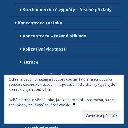
Stechiometrické výpočty – řešené příklady
Koncentrace roztoků
Koncentrace – řešené příklady
Koligativní vlastnosti
Titrace
Neutralizační odměrná analýza
Ochrana osobních údajů a soubory cookie: Tato stránka používá
soubory cookie. Pokračováním v používání této stránky vyjadřujete
Argentometrie
souhlas s jejich používáním.
Další informace, včetně toho, jak soubory cookie spravovat, najdete
Jodometrie
zde:
Zásady používání souborů cookie
Chelatometrie