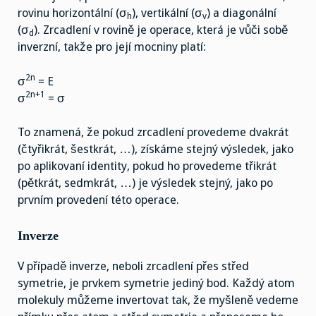
rovinu horizontální (σ
), vertikální (σ
) a diagonální
h
v
(σ
). Zrcadlení v rovině je operace, která je vůči sobě
d
inverzní, takže pro její mocniny platí:
2n
σ
= E
2n+1
σ
= σ
To znamená, že pokud zrcadlení provedeme dvakrát
(čtyřikrát, šestkrát, …), získáme stejný výsledek, jako
po aplikovaní identity, pokud ho provedeme třikrát
(pětkrát, sedmkrát, …) je výsledek stejný, jako po
prvním provedení této operace.
Inverze
V případě inverze, neboli zrcadlení přes střed
symetrie, je prvkem symetrie jediný bod. Každý atom
molekuly můžeme invertovat tak, že myšleně vedeme