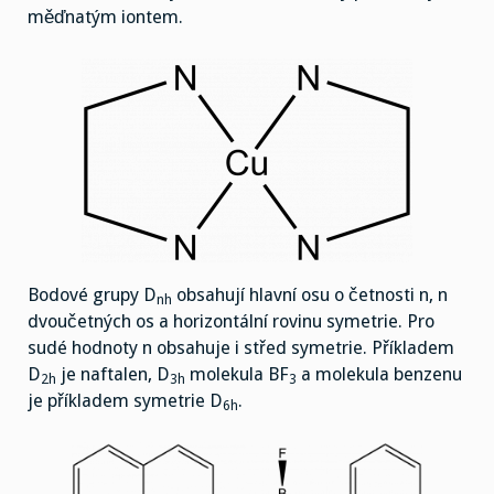
měďnatým iontem.
Bodové grupy D
obsahují hlavní osu o četnosti n, n
nh
dvoučetných os a horizontální rovinu symetrie. Pro
sudé hodnoty n obsahuje i střed symetrie. Příkladem
D
je naftalen, D
molekula BF
a molekula benzenu
2h
3h
3
je příkladem symetrie D
.
6h