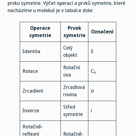
prvku symetrie. Výčet operací a prvků symetrie, které
nacházíme u molekul je v tabulce dole:
Operace
Prvek
Označení
symetrie
symetrie
Celý
Identita
E
objekt
Rotační
Rotace
C
n
osa
Zrcadlová
Zrcadlení
σ
rovina
Střed
Inverze
i
symetrie
Rotačně-
reflexní
Rotačně-