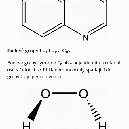
Bodové grupy C
, C
a C
n
nv
nh
Bodové grupy symetrie C
obsahuje identitu a rotační
n
osu s četností
n
. Příkladem molekuly spadající do
grupy C
je peroxid vodíku.
2