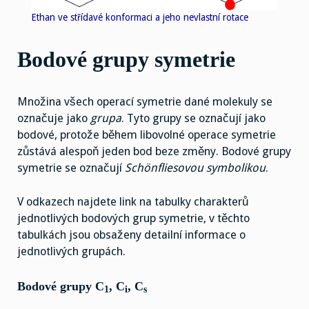
Ethan ve střídavé konformaci a jeho nevlastní rotace
Bodové grupy symetrie
Množina všech operací symetrie dané molekuly se
označuje jako
grupa
. Tyto grupy se označují jako
bodové, protože během libovolné operace symetrie
zůstává alespoň jeden bod beze změny. Bodové grupy
symetrie se označují
Schönfliesovou symbolikou
.
V odkazech najdete link na tabulky charakterů
jednotlivých bodových grup symetrie, v těchto
tabulkách jsou obsaženy detailní informace o
jednotlivých grupách.
Bodové grupy C
, C
, C
1
i
s