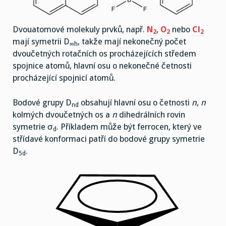
Dvouatomové molekuly prvků, např.
N
,
O
nebo
Cl
2
2
2
mají symetrii D
, takže mají nekonečný počet
∞h
dvoučetných rotačních os procházejících středem
spojnice atomů, hlavní osu o nekonečné četnosti
procházející spojnicí atomů.
Bodové grupy D
obsahují hlavní osu o četnosti
n
,
n
nd
kolmých dvoučetných os a
n
dihedrálních rovin
symetrie σ
. Příkladem může být ferrocen, který ve
d
střídavé konformaci patří do bodové grupy symetrie
D
.
5d