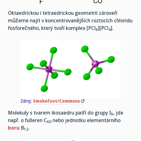
Oktaedrickou i tetraedrickou geometrii zároveň
můžeme najít v koncentrovanějších roztocích chloridu
fosforečného, který tvoří komplex [PCl
][PCl
].
6
4
Zdroj:
Smokefoot/Commons
Molekuly s tvarem ikosaedru patří do grupy I
, jde
h
např. o fulleren C
nebo jednotku elementárního
60
boru
B
.
12