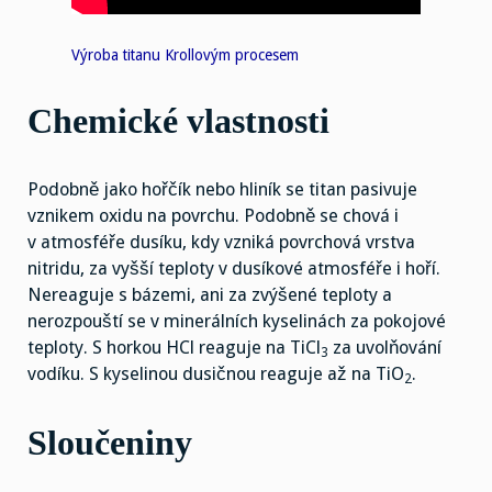
Výroba titanu Krollovým procesem
Chemické vlastnosti
Podobně jako hořčík nebo hliník se titan pasivuje
vznikem oxidu na povrchu. Podobně se chová i
v atmosféře dusíku, kdy vzniká povrchová vrstva
nitridu, za vyšší teploty v dusíkové atmosféře i hoří.
Nereaguje s bázemi, ani za zvýšené teploty a
nerozpouští se v minerálních kyselinách za pokojové
teploty. S horkou HCl reaguje na TiCl
za uvolňování
3
vodíku. S kyselinou dusičnou reaguje až na TiO
.
2
Sloučeniny