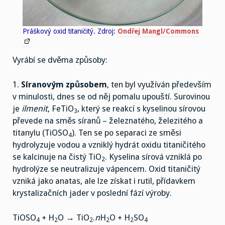
Práškový oxid titaničitý. Zdroj:
Ondřej Mangl/Commons
Vyrábí se dvěma způsoby:
1.
Síranovým způsobem
, ten byl využíván především
v minulosti, dnes se od něj pomalu upouští. Surovinou
je
ilmenit
, FeTiO
, který se reakcí s kyselinou sírovou
3
převede na směs síranů – železnatého, železitého a
titanylu (TiOSO
). Ten se po separaci ze směsi
4
hydrolyzuje vodou a vzniklý hydrát oxidu titaničitého
se kalcinuje na čistý TiO
. Kyselina sírová vzniklá po
2
hydrolýze se neutralizuje vápencem. Oxid titaničitý
vzniká jako anatas, ale lze získat i rutil, přídavkem
krystalizačních jader v poslední fází výroby.
TiOSO
+ H
O → TiO
.
n
H
O + H
SO
4
2
2
2
2
4