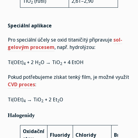
TiO
(rutil)
2,61–2,90
2
Speciální aplikace
Pro speciální účely se oxid titaničitý připravuje
sol-
gelovým procesem
, např. hydrolýzou:
Ti(OEt)
+ 2 H
O → TiO
+ 4 EtOH
4
2
2
Pokud potřebujeme získat tenký film, je možné využít
CVD proces
:
Ti(OEt)
→ TiO
+ 2 Et
O
4
2
2
Halogenidy
Oxidační
Fluoridy
Chloridy
Bromidy