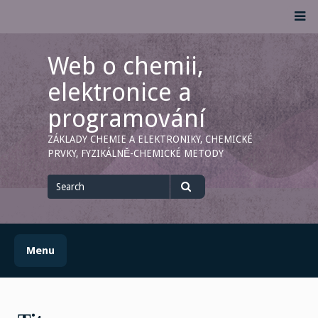
Skip
M
to
content
Web o chemii,
elektronice a
programování
ZÁKLADY CHEMIE A ELEKTRONIKY, CHEMICKÉ
PRVKY, FYZIKÁLNĚ-CHEMICKÉ METODY
Search
for
Search
Menu