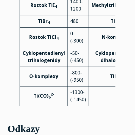
1400-
Roztok TiI
Methyltrihalogen
4
1200
TiBr
480
TiCl
4
4
0-
Roztok TiCl
N-komplexy
4
(-300)
Cyklopentadienyl
-50-
Cyklopentadieny
trihalogenidy
(-450)
dihalogenidy
-800-
2-
O-komplexy
TiF
6
(-950)
-1300-
2-
Ti(CO)
6
(-1450)
Odkazy