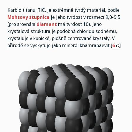
Karbid titanu, TiC, je extrémně tvrdý materiál, podle
Mohsovy stupnice
je jeho tvrdost v rozmezí 9,0-9,5
(pro srovnání
diamant
má tvrdost 10). Jeho
krystalová struktura je podobná chloridu sodnému,
krystaluje v kubické, plošně centrované krystaly. V
přírodě se vyskytuje jako minerál khamrabaevit.[
6
]