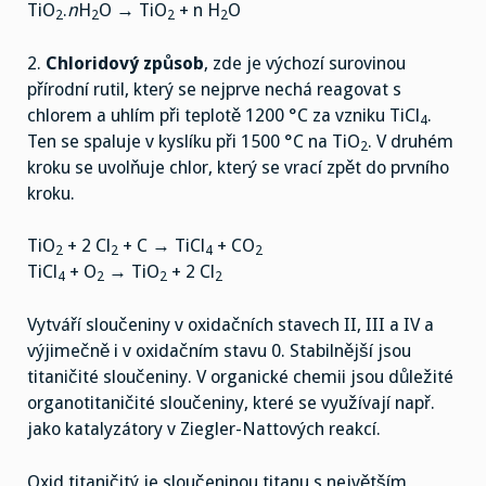
TiO
.
n
H
O → TiO
+ n H
O
2
2
2
2
2.
Chloridový způsob
, zde je výchozí surovinou
přírodní rutil, který se nejprve nechá reagovat s
chlorem a uhlím při teplotě 1200 °C za vzniku TiCl
.
4
Ten se spaluje v kyslíku při 1500 °C na TiO
. V druhém
2
kroku se uvolňuje chlor, který se vrací zpět do prvního
kroku.
TiO
+ 2 Cl
+ C → TiCl
+ CO
2
2
4
2
TiCl
+ O
→ TiO
+ 2 Cl
4
2
2
2
Vytváří sloučeniny v oxidačních stavech II, III a IV a
výjimečně i v oxidačním stavu 0. Stabilnější jsou
titaničité sloučeniny. V organické chemii jsou důležité
organotitaničité sloučeniny, které se využívají např.
jako katalyzátory v Ziegler-Nattových reakcí.
Oxid titaničitý je sloučeninou titanu s největším