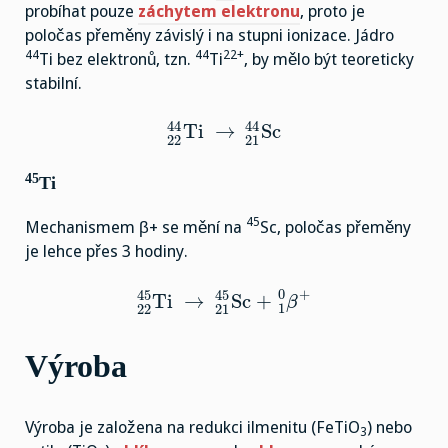
probíhat pouze
záchytem elektronu
, proto je
poločas přeměny závislý i na stupni ionizace. Jádro
44
44
22+
Ti bez elektronů, tzn.
Ti
, by mělo být teoreticky
stabilní.
44
44
Ti
→
Sc
22
21
45
Ti
45
Mechanismem β+ se mění na
Sc, poločas přeměny
je lehce přes 3 hodiny.
0
+
45
45
Ti
→
Sc +
β
1
22
21
Výroba
Výroba je založena na redukci ilmenitu (FeTiO
) nebo
3