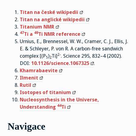
Titan na české wikipedii
Titan na anglické wikipedii
Titanium NMR
47
49
Ti a
Ti NMR reference
Urnius, E., Brennessel, W. W., Cramer, C. J., Ellis, J.
E. & Schleyer, P. von R. A carbon-free sandwich
2-
complex [(P
)
Ti]
. Science 295, 832–4 (2002).
5
2
DOI:
10.1126/science.1067325
.
Khamrabaevite
Ilmenit
Rutil
Isotopes of titanium
Nucleosynthesis in the Universe,
44
Understanding
Ti
Navigace