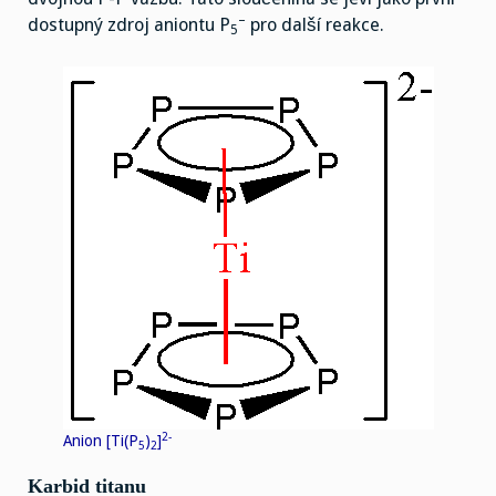
–
dostupný zdroj aniontu P
pro další reakce.
5
2-
Anion [Ti(P
)
]
5
2
Karbid titanu