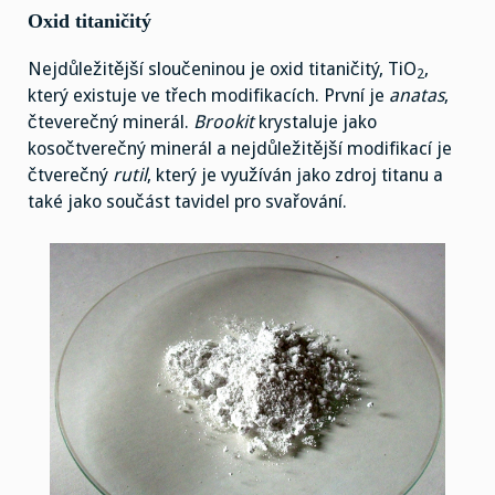
Oxid titaničitý
Nejdůležitější sloučeninou je oxid titaničitý, TiO
,
2
který existuje ve třech modifikacích. První je
anatas
,
čteverečný minerál.
Brookit
krystaluje jako
kosočtverečný minerál a nejdůležitější modifikací je
čtverečný
rutil
, který je využíván jako zdroj titanu a
také jako součást tavidel pro svařování.