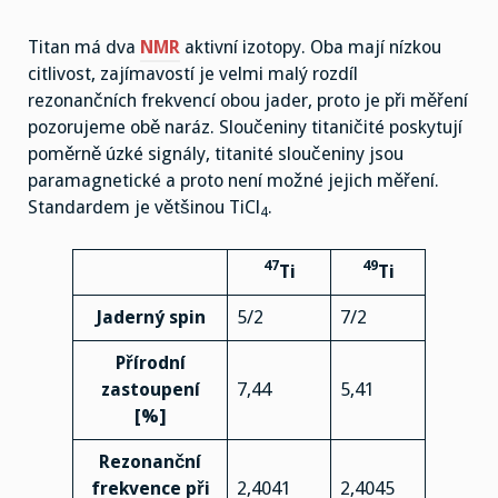
Titan má dva
NMR
aktivní izotopy. Oba mají nízkou
citlivost, zajímavostí je velmi malý rozdíl
rezonančních frekvencí obou jader, proto je při měření
pozorujeme obě naráz. Sloučeniny titaničité poskytují
poměrně úzké signály, titanité sloučeniny jsou
paramagnetické a proto není možné jejich měření.
Standardem je většinou TiCl
.
4
47
49
Ti
Ti
Jaderný spin
5/2
7/2
Přírodní
zastoupení
7,44
5,41
[%]
Rezonanční
frekvence při
2,4041
2,4045