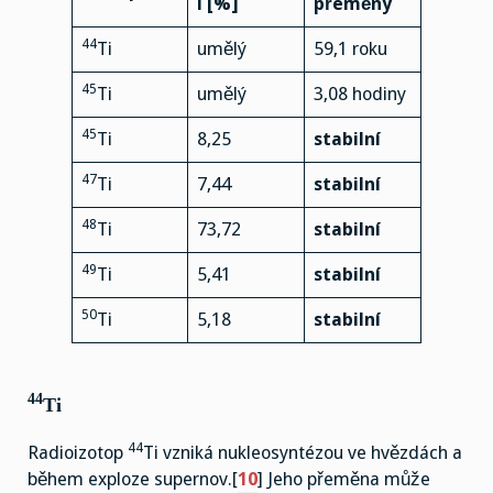
í [%]
přeměny
44
Ti
umělý
59,1 roku
45
Ti
umělý
3,08 hodiny
45
Ti
8,25
stabilní
47
Ti
7,44
stabilní
48
Ti
73,72
stabilní
49
Ti
5,41
stabilní
50
Ti
5,18
stabilní
44
Ti
44
Radioizotop
Ti vzniká nukleosyntézou ve hvězdách a
během exploze supernov.[
10
] Jeho přeměna může