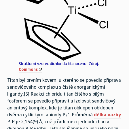
Strukturní vzorec dichloridu titanocenu. Zdroj:
Commons
Titan byl prvním kovem, u kterého se povedla příprava
sendvičového komplexu s čistě anorganickými
ligandy.[5] Reakcí chloridu titaničitého s bílým
fosforem se povedlo připravit a izolovat sendvičový
aniontový komplex, kde je titan obklopen obklopen
–
dvěma cyklickými anionty P
. Průměrná
délka vazby
5
P-P je 2,154(9) Å, což ji řadí mezi jednoduchou a
dvojnou P-P vazbu. Tato sloučenina se jeví jako první