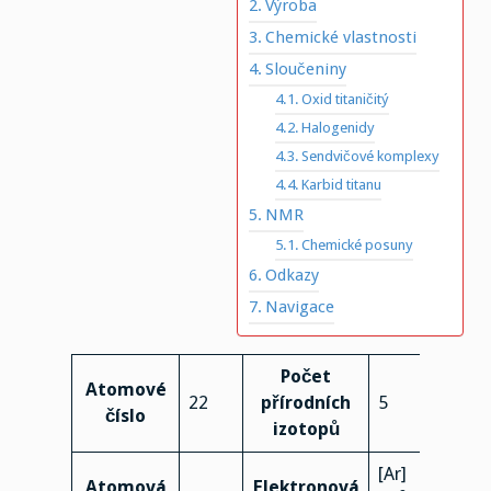
Výroba
Chemické vlastnosti
Sloučeniny
Oxid titaničitý
Halogenidy
Sendvičové komplexy
Karbid titanu
NMR
Chemické posuny
Odkazy
Navigace
Počet
Atomové
22
přírodních
5
číslo
izotopů
[Ar]
Atomová
Elektronová