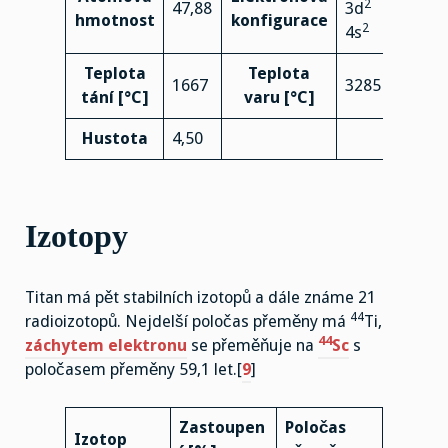
2
47,88
3d
hmotnost
konfigurace
2
4s
Teplota
Teplota
1667
3285
tání [°C]
varu [°C]
Hustota
4,50
Izotopy
Titan má pět stabilních izotopů a dále známe 21
44
radioizotopů. Nejdelší poločas přeměny má
Ti,
44
záchytem elektronu
se přeměňuje na
Sc
s
poločasem přeměny 59,1 let.[
9
]
Zastoupen
Poločas
Izotop