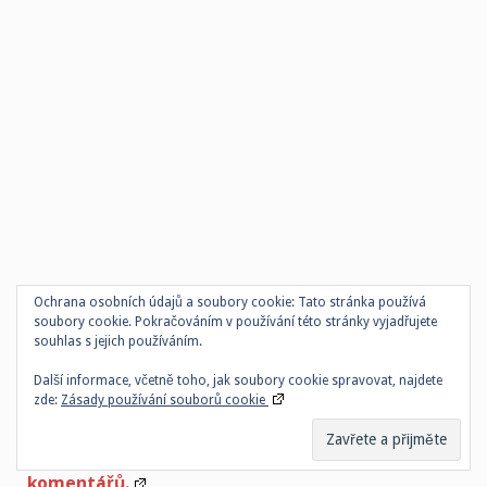
Ochrana osobních údajů a soubory cookie: Tato stránka používá
soubory cookie. Pokračováním v používání této stránky vyjadřujete
souhlas s jejich používáním.
Další informace, včetně toho, jak soubory cookie spravovat, najdete
zde:
Zásady používání souborů cookie
Web používá Akismet ke snížení množství spamu.
Zjistěte, jak jsou zpracovávány údaje z
komentářů.