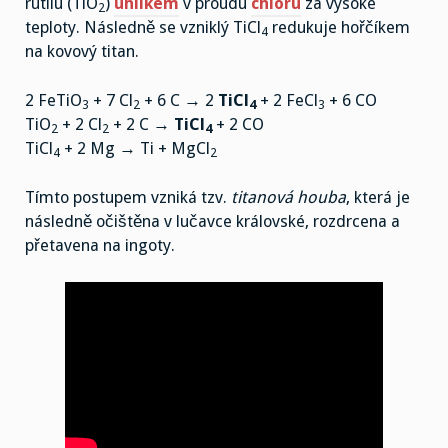
rutilu (TiO
)
uhlíkem
v proudu
chloru
za vysoké
2
teploty. Následně se vzniklý TiCl
redukuje hořčíkem
4
na kovový titan.
2 FeTiO
+ 7 Cl
+ 6 C → 2
TiCl
+ 2 FeCl
+ 6 CO
3
2
4
3
TiO
+ 2 Cl
+ 2 C →
TiCl
+ 2 CO
2
2
4
TiCl
+ 2 Mg → Ti + MgCl
4
2
Tímto postupem vzniká tzv.
titanová houba
, která je
následně očištěna v lučavce královské, rozdrcena a
přetavena na ingoty.