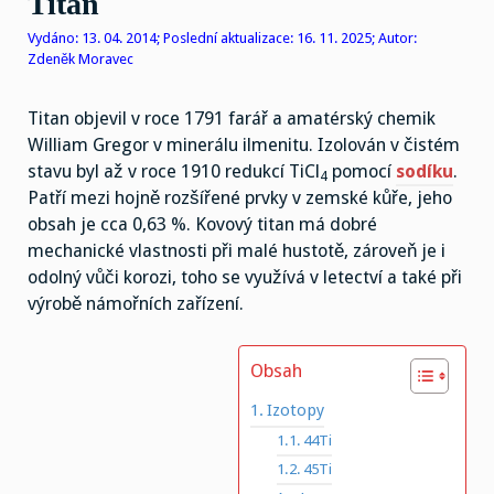
Titan
Vydáno: 13. 04. 2014; Poslední aktualizace: 16. 11. 2025; Autor:
Zdeněk Moravec
Titan objevil v roce 1791 farář a amatérský chemik
William Gregor v minerálu ilmenitu. Izolován v čistém
stavu byl až v roce 1910 redukcí TiCl
pomocí
sodíku
.
4
Patří mezi hojně rozšířené prvky v zemské kůře, jeho
obsah je cca 0,63 %. Kovový titan má dobré
mechanické vlastnosti při malé hustotě, zároveň je i
odolný vůči korozi, toho se využívá v letectví a také při
výrobě námořních zařízení.
Obsah
Izotopy
44Ti
45Ti