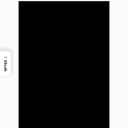
→
Obsah