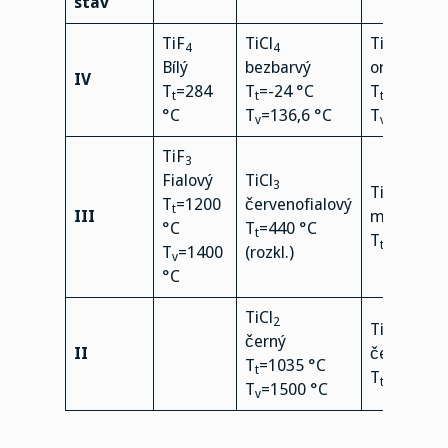
stav
TiF
TiCl
TiBr
4
4
4
Bílý
bezbarvý
oranžový
IV
T
=284
T
=-24 °C
T
=39 °C
t
t
t
°C
T
=136,6 °C
T
=230 °C
v
v
TiF
3
Fialový
TiCl
3
TiBr
3
T
=1200
červenofialový
t
III
modročer
°C
T
=440 °C
t
T
=550 °C
t
T
=1400
(rozkl.)
v
°C
TiCl
2
TiBr
2
černý
II
černý
T
=1035 °C
t
T
=500 °C
t
T
=1500 °C
v