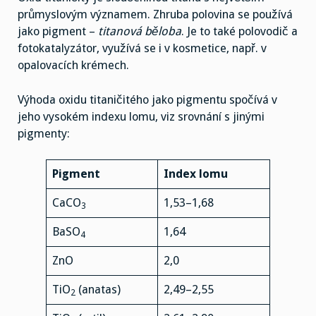
průmyslovým významem. Zhruba polovina se používá
jako pigment –
titanová běloba
. Je to také polovodič a
fotokatalyzátor, využívá se i v kosmetice, např. v
opalovacích krémech.
Výhoda oxidu titaničitého jako pigmentu spočívá v
jeho vysokém indexu lomu, viz srovnání s jinými
pigmenty:
Pigment
Index lomu
CaCO
1,53–1,68
3
BaSO
1,64
4
ZnO
2,0
TiO
(anatas)
2,49–2,55
2