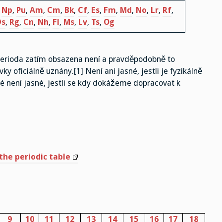
,
Np
,
Pu
,
Am
,
Cm
,
Bk
,
Cf
,
Es
,
Fm
,
Md
,
No
,
Lr
,
Rf
,
Ds
,
Rg
,
Cn
,
Nh
,
Fl
,
Ms
,
Lv
,
Ts
,
Og
 perioda zatím obsazena není a pravděpodobně to
 oficiálně uznány.[1] Není ani jasné, jestli je fyzikálně
ké není jasné, jestli se kdy dokážeme dopracovat k
the periodic table
9
10
11
12
13
14
15
16
17
18