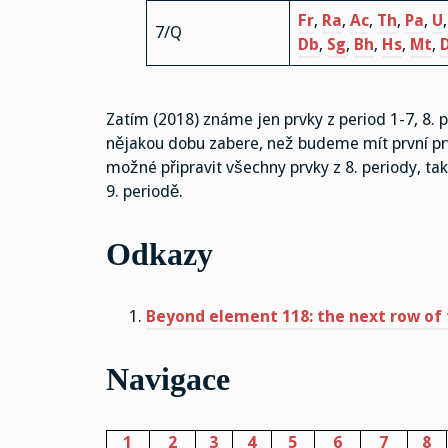
Fr
,
Ra
,
Ac
,
Th
,
Pa
,
U
7/Q
Db
,
Sg
,
Bh
,
Hs
,
Mt
,
Zatím (2018) známe jen prvky z period 1-7, 8.
nějakou dobu zabere, než budeme mít první prvky
možné připravit všechny prvky z 8. periody, ta
9. periodě.
Odkazy
Beyond element 118: the next row of 
Navigace
1
2
3
4
5
6
7
8