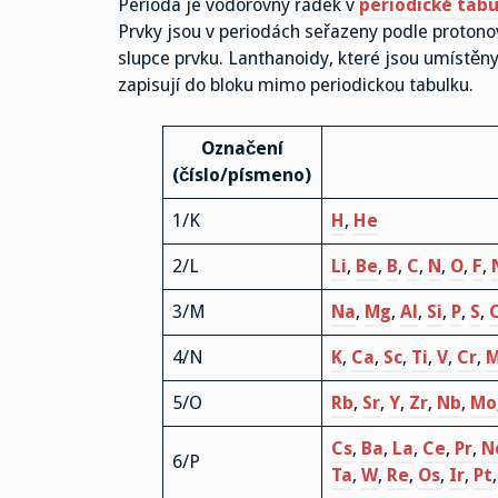
Perioda je vodorovný řádek v
periodické tabu
Prvky jsou v periodách seřazeny podle protonov
slupce prvku. Lanthanoidy, které jsou umístěny 
zapisují do bloku mimo periodickou tabulku.
Označení
(číslo/písmeno)
1/K
H
,
He
2/L
Li
,
Be
,
B
,
C
,
N
,
O
,
F
,
3/M
Na
,
Mg
,
Al
,
Si
,
P
,
S
,
C
4/N
K
,
Ca
,
Sc
,
Ti
,
V
,
Cr
,
5/O
Rb
,
Sr
,
Y
,
Zr
,
Nb
,
Mo
Cs
,
Ba
,
La
,
Ce
,
Pr
,
N
6/P
Ta
,
W
,
Re
,
Os
,
Ir
,
Pt