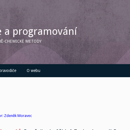
e a programování
LNĚ-CHEMICKÉ METODY
pravodiče
O webu
utor: Zdeněk Moravec