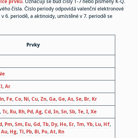
lce prvků
. Označují se buď čísly 1-7 nebo písmeny K-Q.
ého čísla. Číslo periody odpovídá valenční elektronové
v 6. periodě, a aktinoidy, umístěné v 7. periodě se
Prvky
Ne
l
,
Ar
Mn
,
Fe
,
Co
,
Ni
,
Cu
,
Zn
,
Ga
,
Ge
,
As
,
Se
,
Br
,
Kr
,
Tc
,
Ru
,
Rh
,
Pd
,
Ag
,
Cd
,
In
,
Sn
,
Sb
,
Te
,
I
,
Xe
d
,
Pm
,
Sm
,
Eu
,
Gd
,
Tb
,
Dy
,
Ho
,
Er
,
Tm
,
Yb
,
Lu
,
Hf
,
,
Au
,
Hg
,
Tl
,
Pb
,
Bi
,
Po
,
At
,
Rn