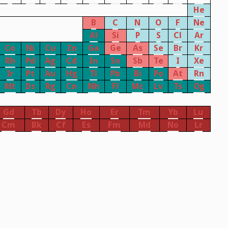
He
B
C
N
O
F
Ne
Al
Si
P
S
Cl
Ar
Co
Ni
Cu
Zn
Ga
Ge
As
Se
Br
Kr
Rh
Pd
Ag
Cd
In
Sn
Sb
Te
I
Xe
Ir
Pt
Au
Hg
Tl
Pb
Bi
Po
At
Rn
Mt
Ds
Rg
Cn
Nh
Fl
Mc
Lv
Ts
Og
Gd
Tb
Dy
Ho
Er
Tm
Yb
Lu
Cm
Bk
Cf
Es
Fm
Md
No
Lr