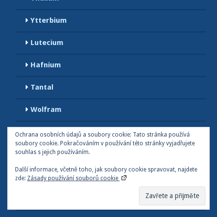
Ytterbium
Lutecium
Hafnium
Tantal
Wolfram
Rhenium
Ochrana osobních údajů a soubory cookie: Tato stránka používá
soubory cookie. Pokračováním v používání této stránky vyjadřujete
souhlas s jejich používáním.
Osmium
Další informace, včetně toho, jak soubory cookie spravovat, najdete
Iridium
zde:
Zásady používání souborů cookie
Platina