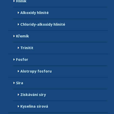
Hliník
Alkoxidy hlinité
Chloridy-alkoxidy hlinité
Křemík
Trinitit
Fosfor
Alotropy fosforu
Síra
Získávání síry
Kyselina sírová