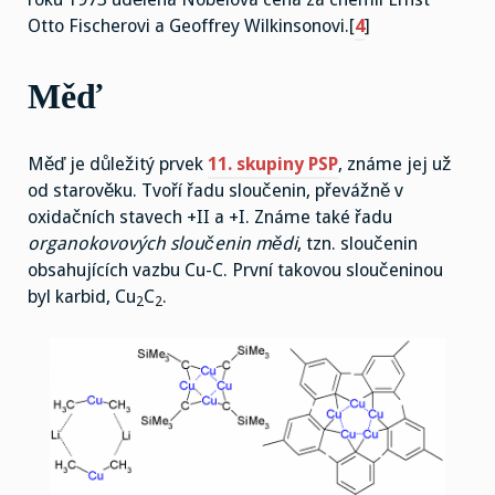
Otto Fischerovi a Geoffrey Wilkinsonovi.[
4
]
Měď
Měď je důležitý prvek
11. skupiny PSP
, známe jej už
od starověku. Tvoří řadu sloučenin, převážně v
oxidačních stavech +II a +I. Známe také řadu
organokovových sloučenin mědi
, tzn. sloučenin
obsahujících vazbu Cu-C. První takovou sloučeninou
byl karbid, Cu
C
.
2
2