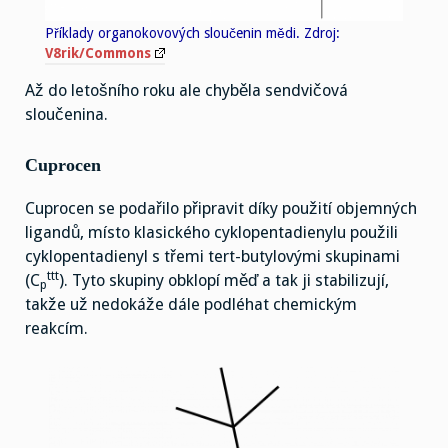
Příklady organokovových sloučenin mědi. Zdroj:
V8rik/Commons
Až do letošního roku ale chyběla sendvičová
sloučenina.
Cuprocen
Cuprocen se podařilo připravit díky použití objemných
ligandů, místo klasického cyklopentadienylu použili
cyklopentadienyl s třemi tert-butylovými skupinami
ttt
(C
). Tyto skupiny obklopí měď a tak ji stabilizují,
p
takže už nedokáže dále podléhat chemickým
reakcím.