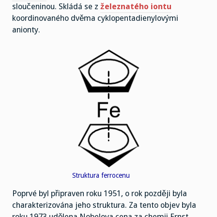
sloučeninou. Skládá se z
železnatého iontu
koordinovaného dvěma cyklopentadienylovými
anionty.
Struktura ferrocenu
Poprvé byl připraven roku 1951, o rok později byla
charakterizována jeho struktura. Za tento objev byla
roku 1973 udělena Nobelova cena za chemii Ernst