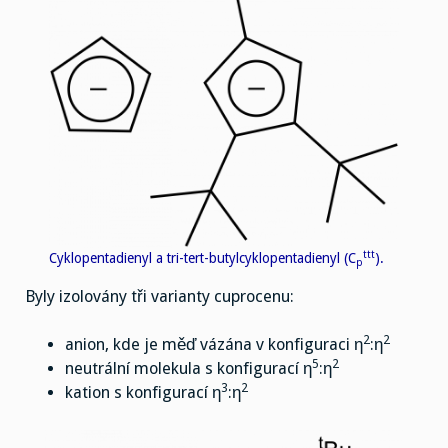
ttt
Cyklopentadienyl a tri-tert-butylcyklopentadienyl (C
).
p
Byly izolovány tři varianty cuprocenu:
2
2
anion, kde je měď vázána v konfiguraci η
:η
5
2
neutrální molekula s konfigurací η
:η
3
2
kation s konfigurací η
:η