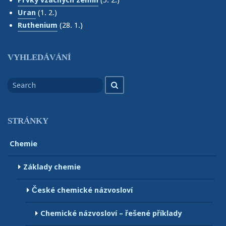
Prvky vzácných zemin
(5. 2.)
Uran
(1. 2.)
Ruthenium
(28. 1.)
VYHLEDÁVÁNÍ
Search
Search
for
STRÁNKY
Chemie
Základy chemie
České chemické názvosloví
Chemické názvosloví – řešené příklady