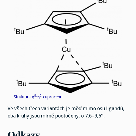
5
2
Struktura η
:η
-cuprocenu
Ve všech třech variantách je měď mimo osu ligandů,
oba kruhy jsou mírně pootočeny, o 7,6–9,6°.
Odkazy