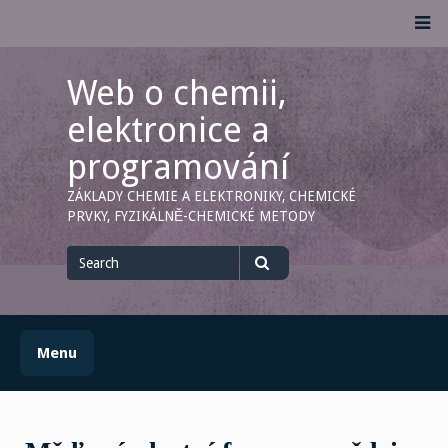
Skip
M
to
content
Web o chemii,
elektronice a
programování
ZÁKLADY CHEMIE A ELEKTRONIKY, CHEMICKÉ
PRVKY, FYZIKÁLNĚ-CHEMICKÉ METODY
Search
for
Search
Menu