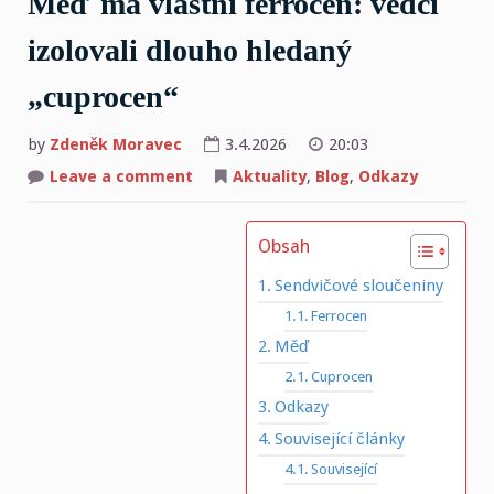
Měď má vlastní ferrocen: vědci
izolovali dlouho hledaný
„cuprocen“
by
Zdeněk Moravec
3.4.2026
20:03
on
Leave a comment
Aktuality
,
Blog
,
Odkazy
Měď
má
vlastní
ferrocen:
Obsah
vědci
izolovali
dlouho
Sendvičové sloučeniny
hledaný
„cuprocen“
Ferrocen
Měď
Cuprocen
Odkazy
Související články
Související