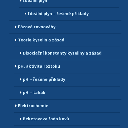
Ideální plyn
Ideální plyn – řešené příklady
Fázové rovnováhy
Teorie kyselin a zásad
Disociační konstanty kyseliny a zásad
pH, aktivita roztoku
pH – řešené příklady
pH – tahák
Elektrochemie
Beketovova řada kovů