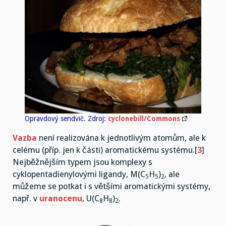
Opravdový sendvič. Zdroj:
cyclonebill/Commons
Vazba
není realizována k jednotlivým atomům, ale k
celému (příp. jen k části) aromatickému systému.[
3
]
Nejběžnějším typem jsou komplexy s
cyklopentadienylovými ligandy, M(C
H
)
, ale
5
5
2
můžeme se potkat i s většími aromatickými systémy,
např. v
uranocenu
, U(C
H
)
.
8
8
2