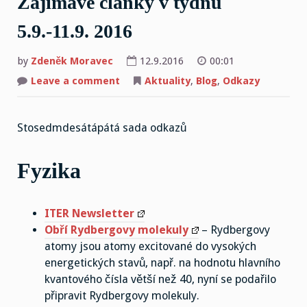
Zajímavé články v týdnu
5.9.-11.9. 2016
by
Zdeněk Moravec
12.9.2016
00:01
on
Leave a comment
Aktuality
,
Blog
,
Odkazy
Zajímavé
články
v
týdnu
Stosedmdesátápátá sada odkazů
5.9.-11.9.
2016
Fyzika
ITER Newsletter
Obří Rydbergovy molekuly
– Rydbergovy
atomy jsou atomy excitované do vysokých
energetických stavů, např. na hodnotu hlavního
kvantového čísla větší než 40, nyní se podařilo
připravit Rydbergovy molekuly.