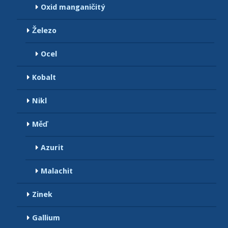
Oxid manganičitý
Železo
Ocel
Kobalt
Nikl
Měď
Azurit
Malachit
Zinek
Gallium