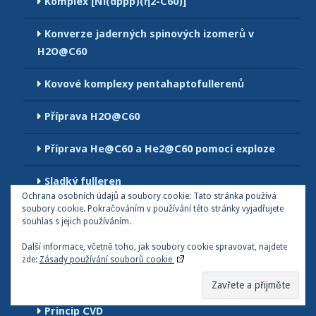
Komplex [Ni(dppp)(η2-C60)]
Konverze jaderných spinových izomerů v
H2O@C60
Kovové komplexy pentahaptofullerenů
Příprava H2O@C60
Příprava He@C60 a He2@C60 pomocí exploze
Sladký fulleren
Ochrana osobních údajů a soubory cookie: Tato stránka používá
soubory cookie. Pokračováním v používání této stránky vyjadřujete
Syntéza Ph3SnSH
souhlas s jejich používáním.
CVD
Další informace, včetně toho, jak soubory cookie spravovat, najdete
zde:
Zásady používání souborů cookie
Historie CVD
Princip CVD