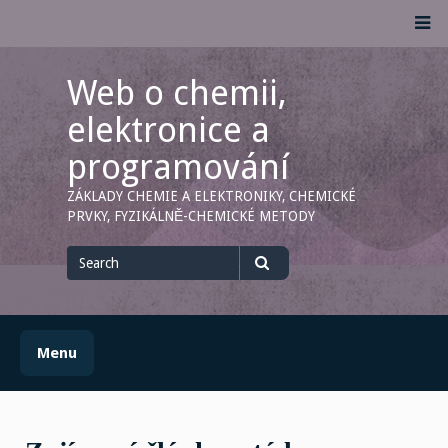
Skip
M
to
content
Web o chemii,
elektronice a
programování
ZÁKLADY CHEMIE A ELEKTRONIKY, CHEMICKÉ
PRVKY, FYZIKÁLNĚ-CHEMICKÉ METODY
Search
for
Search
Menu